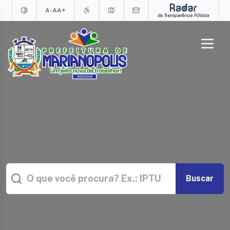
A-
A
A+
Buscar