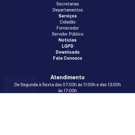
Secretarias
Departamentos
Serviços
Cidadão
Fornecedor
Servidor Público
Notícias
LGPD
Downloads
Fale Conosco
Atendimento
De Segunda à Sexta das 07:00h às 11:00h e das 13:00h
às 17:00h
Rua 7 de Setembro, s/n, Centro, Marianópolis
do Tocantins/TO, CEP: 77675-000
(63) 98418-2322
gabinete@marianopolis.to.gov.br