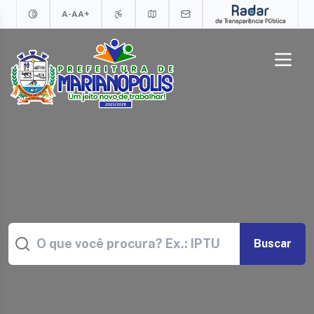
A-
A
A+
Buscar