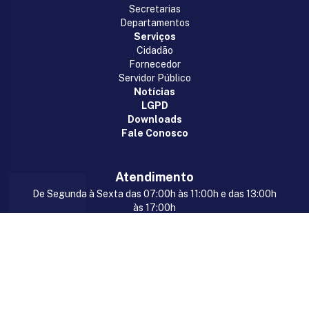
Secretarias
Departamentos
Serviços
Cidadão
Fornecedor
Servidor Público
Notícias
LGPD
Downloads
Fale Conosco
Atendimento
De Segunda à Sexta das 07:00h às 11:00h e das 13:00h
às 17:00h
Rua 7 de Setembro, s/n, Centro, Marianópolis
do Tocantins/TO, CEP: 77675-000
(63) 98418-2322
gabinete@marianopolis.to.gov.br