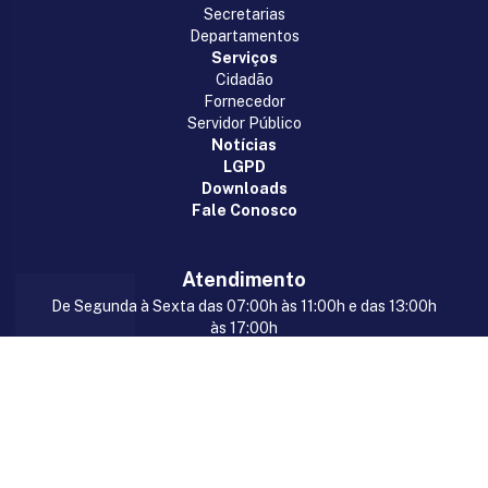
Secretarias
Departamentos
Serviços
Cidadão
Fornecedor
Servidor Público
Notícias
LGPD
Downloads
Fale Conosco
Atendimento
De Segunda à Sexta das 07:00h às 11:00h e das 13:00h
às 17:00h
Rua 7 de Setembro, s/n, Centro, Marianópolis
do Tocantins/TO, CEP: 77675-000
(63) 98418-2322
gabinete@marianopolis.to.gov.br