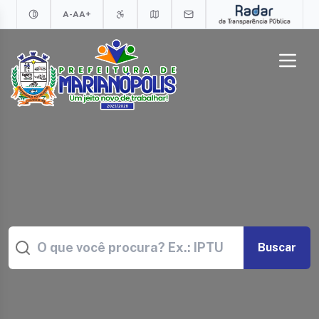
A-
A
A+
Buscar