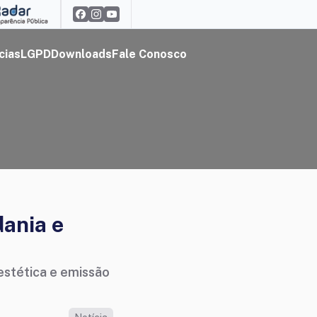
cias
LGPD
Downloads
Fale Conosco
dania e
stética e emissão