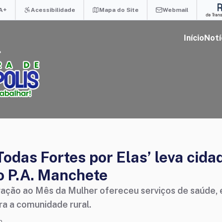
A+
Acessibilidade
Mapa do Site
Webmail
Início
Notí
odas Fortes por Elas’ leva cida
o P.A. Manchete
ão ao Mês da Mulher ofereceu serviços de saúde, e
a a comunidade rural.
n