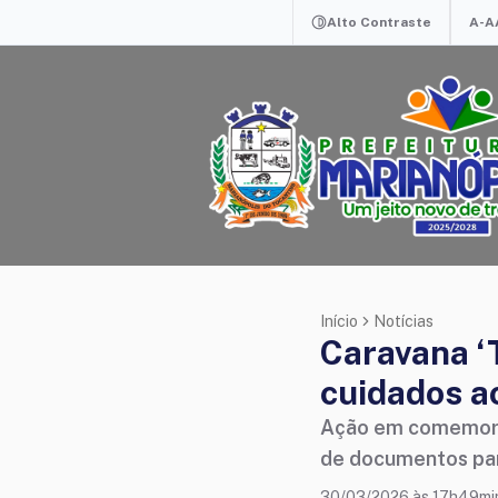
Alto Contraste
A-
A
Início
Notícias
Caravana ‘T
cuidados a
Ação em comemoraç
de documentos par
30/03/2026 às 17h49mi