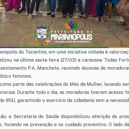
anópolis do Tocantins, em uma iniciativa voltada à valoriza
lizou na última sexta-feira (27/03) a caravana ‘Todas Forte
ssentamento P.A. Manchete, reunindo dezenas de moradora
blico feminino.
 como parte das celebrações do Mês da Mulher, levando ser
recisa. Durante todo o dia, as moradoras tiveram acesso fa
ade (RG), garantindo o exercício da cidadania sem a necess
, a Secretaria de Saúde disponibilizou aferição de press
s, focando na prevenção e no cuidado preventivo. O lado 